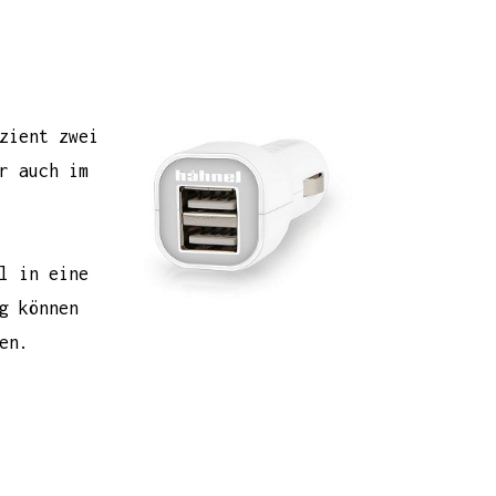
zient zwei
r auch im
l in eine
g können
en.