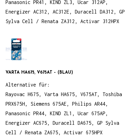
Panasonic PR41, KIND ZL3, Ucar 312AP,
Energizer AC312, AC312E, Duracell DA312, GP
Sylva Cell / Renata ZA312, Activar 312HPX
VARTA HA675, V675AT
– (BLAU)
Alternative für:
Rayovac H675, Varta HA675, V675AT, Toshiba
PRX675H, Siemens 675AE, Philips AR44,
Panasonic PR44, KIND ZL1, Ucar 675AP,
Energizer AC675, Duracell DA675, GP Sylva
Cell / Renata ZA675, Activar 675HPX