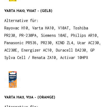
VARTA HA10, V10AT
– (GELB)
Alternative für:
Rayovac H10, Varta HA10, V10AT, Toshiba
PR230, PR-230PA, Siemens 10AE, Philips AR10,
Panasonic PR536, PR230, KIND ZL4, Ucar AC230,
AC230E, Energizer AC10, Duracell DA230, GP
Sylva Cell / Renata ZA10, Activar 10HPX
VARTA HA13, V13A
– (ORANGE)
Alternative für: