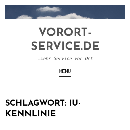
S
k
i
VORORT-
p
t
SERVICE.DE
o
c
…mehr Service vor Ort
o
MENU
n
t
e
SCHLAGWORT:
IU-
n
t
KENNLINIE