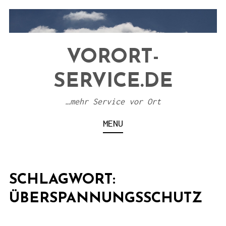
S
k
i
VORORT-
p
t
SERVICE.DE
o
c
…mehr Service vor Ort
o
MENU
n
t
e
SCHLAGWORT:
n
t
ÜBERSPANNUNGSSCHUTZ