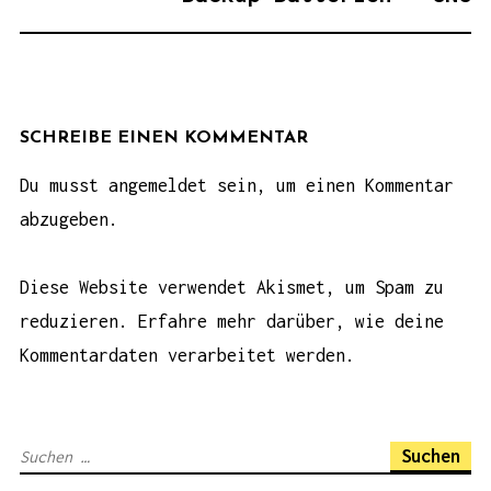
A
G
S
N
A
SCHREIBE EINEN KOMMENTAR
V
Du musst
angemeldet
sein, um einen Kommentar
I
abzugeben.
G
A
Diese Website verwendet Akismet, um Spam zu
T
reduzieren.
Erfahre mehr darüber, wie deine
I
Kommentardaten verarbeitet werden
.
O
N
S
u