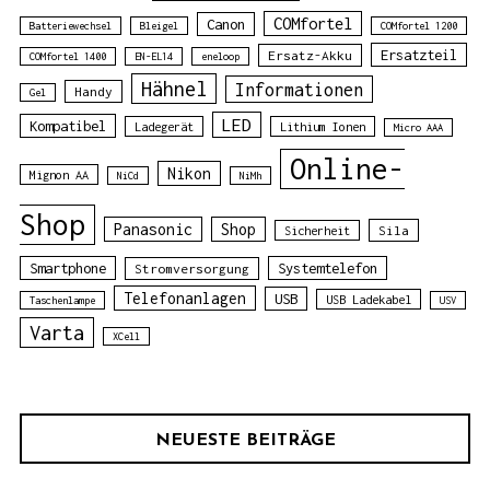
COMfortel
Canon
Batteriewechsel
Bleigel
COMfortel 1200
Ersatzteil
Ersatz-Akku
COMfortel 1400
EN-EL14
eneloop
Hähnel
Informationen
Handy
Gel
LED
Kompatibel
Ladegerät
Lithium Ionen
Micro AAA
Online-
Nikon
Mignon AA
NiCd
NiMh
Shop
Panasonic
Shop
Sila
Sicherheit
Smartphone
Systemtelefon
Stromversorgung
Telefonanlagen
USB
USB Ladekabel
Taschenlampe
USV
Varta
XCell
NEUESTE BEITRÄGE