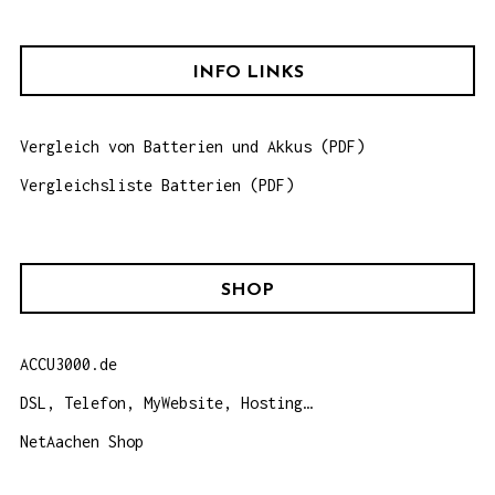
c
h
INFO LINKS
e
n
Vergleich von Batterien und Akkus (PDF)
n
a
Vergleichsliste Batterien (PDF)
c
h
:
SHOP
ACCU3000.de
DSL, Telefon, MyWebsite, Hosting…
NetAachen Shop