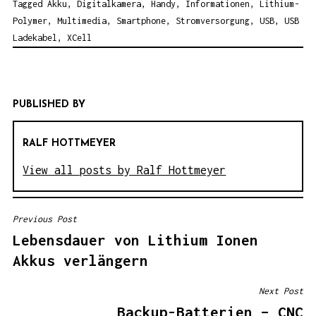
Tagged
Akku
,
Digitalkamera
,
Handy
,
Informationen
,
Lithium-
Polymer
,
Multimedia
,
Smartphone
,
Stromversorgung
,
USB
,
USB
Ladekabel
,
XCell
PUBLISHED BY
RALF HOTTMEYER
View all posts by Ralf Hottmeyer
Previous Post
B
Lebensdauer von Lithium Ionen
E
Akkus verlängern
I
T
Next Post
R
Backup-Batterien – CNC