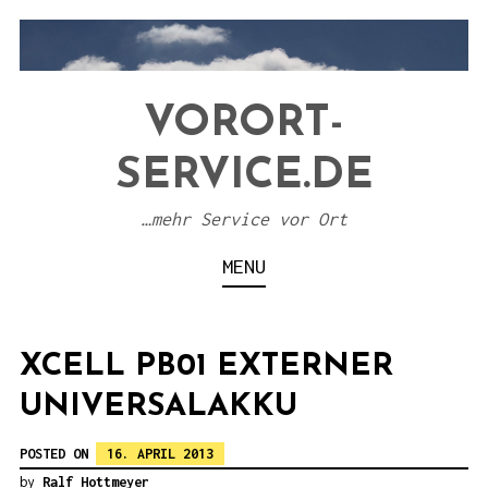
S
k
i
VORORT-
p
t
SERVICE.DE
o
c
…mehr Service vor Ort
o
MENU
n
t
e
XCELL PB01 EXTERNER
n
UNIVERSALAKKU
t
POSTED ON
16. APRIL 2013
by
Ralf Hottmeyer