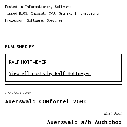
Posted in
Informationen
,
Software
Tagged
BIOS
,
Chipset
,
CPU
,
Grafik
,
Informationen
,
Prozessor
,
Software
,
Speicher
PUBLISHED BY
RALF HOTTMEYER
View all posts by Ralf Hottmeyer
Previous Post
B
Auerswald COMfortel 2600
E
I
Next Post
T
Auerswald a/b-Audiobox