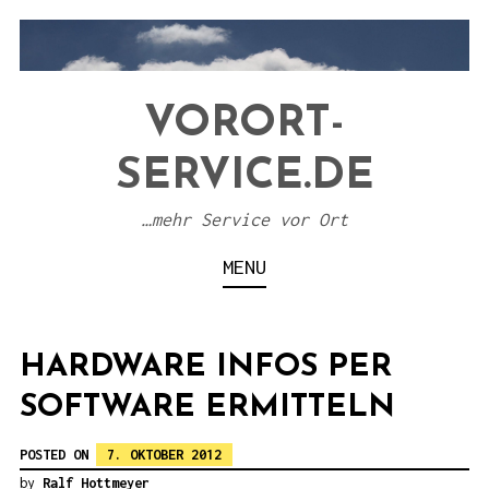
S
k
i
VORORT-
p
t
SERVICE.DE
o
c
…mehr Service vor Ort
o
MENU
n
t
e
HARDWARE INFOS PER
n
SOFTWARE ERMITTELN
t
POSTED ON
7. OKTOBER 2012
by
Ralf Hottmeyer