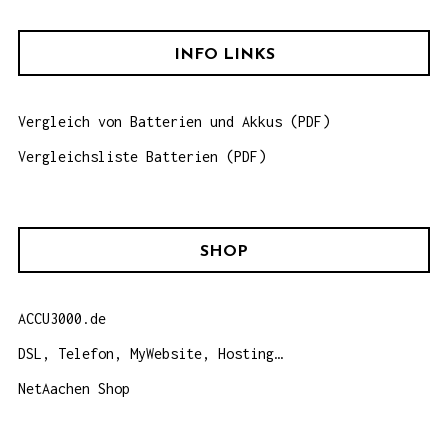
c
h
INFO LINKS
e
n
Vergleich von Batterien und Akkus (PDF)
n
a
Vergleichsliste Batterien (PDF)
c
h
:
SHOP
ACCU3000.de
DSL, Telefon, MyWebsite, Hosting…
NetAachen Shop