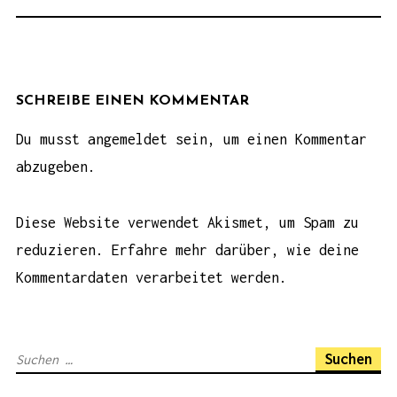
R
A
G
S
N
SCHREIBE EINEN KOMMENTAR
A
Du musst
angemeldet
sein, um einen Kommentar
V
abzugeben.
I
G
Diese Website verwendet Akismet, um Spam zu
A
reduzieren.
Erfahre mehr darüber, wie deine
T
Kommentardaten verarbeitet werden
.
I
O
N
S
u