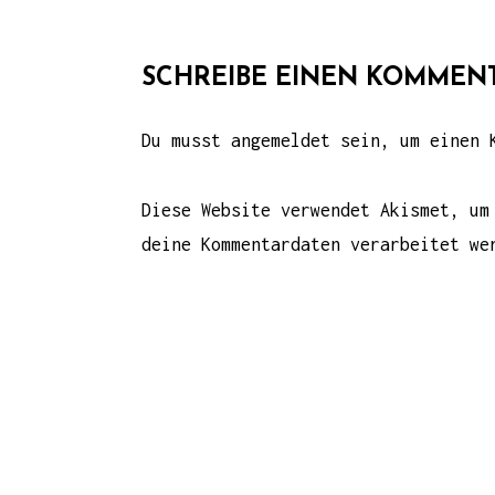
R
A
SCHREIBE EINEN KOMMEN
G
Du musst
angemeldet
sein, um einen K
S
N
Diese Website verwendet Akismet, u
A
deine Kommentardaten verarbeitet we
V
I
G
A
T
I