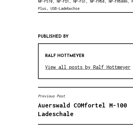
NP-F570
,
NP-FD1
,
NP-FG1
,
NP-FM50
,
NP-FM500H
,
Plus
,
USB-Ladebuchse
PUBLISHED BY
RALF HOTTMEYER
View all posts by Ralf Hottmeyer
Previous Post
B
Auerswald COMfortel M-100
E
Ladeschale
I
T