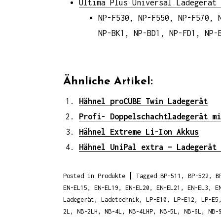
Ultima Plus Universal Ladegerät
NP-F530, NP-F550, NP-F570, 
NP-BK1, NP-BD1, NP-FD1, NP-
Ähnliche Artikel:
Hähnel proCUBE Twin Ladegerät
Profi- Doppelschachtladegerät mi
Hähnel Extreme Li-Ion Akkus
Hähnel UniPal extra – Ladegerät 
Posted in
Produkte
Tagged
BP-511
,
BP-522
,
B
EN-EL15
,
EN-EL19
,
EN-EL20
,
EN-EL21
,
EN-EL3
,
E
Ladegerät
,
Ladetechnik
,
LP-E10
,
LP-E12
,
LP-E5
2L
,
NB-2LH
,
NB-4L
,
NB-4LHP
,
NB-5L
,
NB-6L
,
NB-