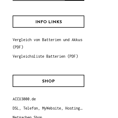
u
c
h
INFO LINKS
e
n
Vergleich von Batterien und Akkus
n
(PDF)
a
c
Vergleichsliste Batterien (PDF)
h
:
SHOP
ACCU3000.de
DSL, Telefon, MyWebsite, Hosting…
NetAachen Shop