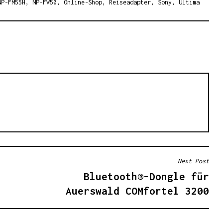
NP-FM55H
,
NP-FW50
,
Online-Shop
,
Reiseadapter
,
Sony
,
Ultima
Next Post
Bluetooth®-Dongle für
Auerswald COMfortel 3200