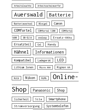
Arbeitsleuchte
Arbeitsscheinwerfer
Auerswald
Batterie
Canon
Batteriewechsel
Bleigel
COMfortel
COMfortel 1200
COMfortel
Ersatz-Akku
1400
EN-EL14
eneloop
Ersatzteil
Handy
Gel
Hähnel
Informationen
LED
Kompatibel
Ladegerät
Lithium Ionen
Mignon AA
Micro AAA
Online-
Nikon
NiCd
NiMh
Shop
Panasonic
Shop
Smartphone
Sila
Sicherheit
Systemtelefon
Stromversorgung