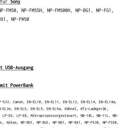
 für
Sony
NP-FM50, NP-FM55H, NP-FM500H, NP-BG1, NP-FG1,
BX1, NP-FW50
t USB-Ausgang
mit PowerBank
P-533
,
Canon
,
EN-EL10
,
EN-EL11
,
EN-EL12
,
EN-EL14
,
EN-EL14a
,
N-EL3e
,
EN-EL5
,
EN-EL9
,
EN-EL9a
,
Hähnel
,
Kfz-Ladegerät
,
,
LP-E6
,
LP-E8
,
Mikroprozessorgesteuert
,
NB-10L
,
NB-11L
,
NB-
9L
,
Nikon
,
NP-BD1
,
NP-BG1
,
NP-BK1
,
NP-BX1
,
NP-F530
,
NP-F550
,