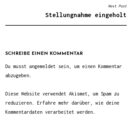
T
Next Post
R
Stellungnahme eingeholt
A
G
S
N
A
SCHREIBE EINEN KOMMENTAR
V
Du musst
angemeldet
sein, um einen Kommentar
I
abzugeben.
G
A
Diese Website verwendet Akismet, um Spam zu
T
reduzieren.
Erfahre mehr darüber, wie deine
I
Kommentardaten verarbeitet werden
.
O
N