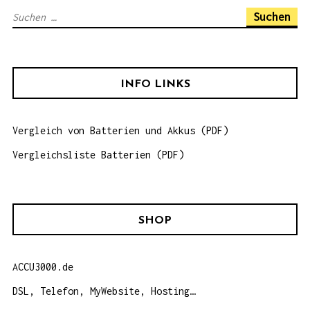
S
u
c
h
INFO LINKS
e
n
Vergleich von Batterien und Akkus (PDF)
n
a
Vergleichsliste Batterien (PDF)
c
h
:
SHOP
ACCU3000.de
DSL, Telefon, MyWebsite, Hosting…