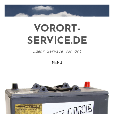
S
k
i
VORORT-
p
t
SERVICE.DE
o
c
…mehr Service vor Ort
o
MENU
n
t
e
n
t