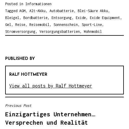
Posted in
Informationen
Tagged
AGM
,
Alt-Akku
,
Autobatterie
,
Blei-Säure Akku
,
Bleigel
,
Bordbatterie
,
Entsorgung
,
Exide
,
Exide Equipment
,
Gel
,
Reise
,
Reisemobil
,
Sonnenschein
,
Sport-Line
,
Stromversorgung
,
Versorgungsbatterien
,
Wohnmobil
PUBLISHED BY
RALF HOTTMEYER
View all posts by Ralf Hottmeyer
Previous Post
B
Einzigartiges Unternehmen…
E
Versprechen und Realität
I