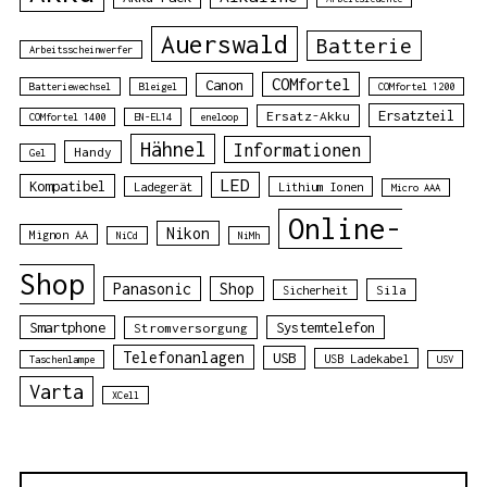
Auerswald
Batterie
Arbeitsscheinwerfer
COMfortel
Canon
Batteriewechsel
Bleigel
COMfortel 1200
Ersatzteil
Ersatz-Akku
COMfortel 1400
EN-EL14
eneloop
Hähnel
Informationen
Handy
Gel
LED
Kompatibel
Ladegerät
Lithium Ionen
Micro AAA
Online-
Nikon
Mignon AA
NiCd
NiMh
Shop
Panasonic
Shop
Sila
Sicherheit
Smartphone
Systemtelefon
Stromversorgung
Telefonanlagen
USB
USB Ladekabel
Taschenlampe
USV
Varta
XCell